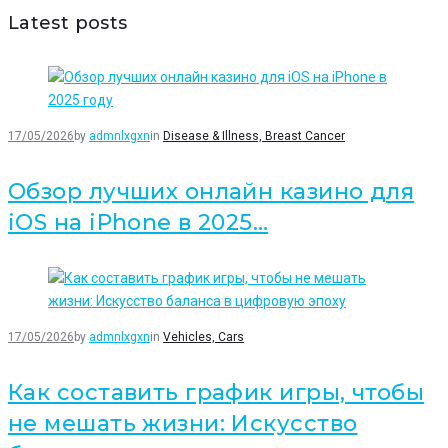
artigos
Latest posts
17/05/2026
by
admnlxgxn
in
Disease & Illness, Breast Cancer
Обзор лучших онлайн казино для
iOS на iPhone в 2025…
17/05/2026
by
admnlxgxn
in
Vehicles, Cars
Как составить график игры, чтобы
не мешать жизни: Искусство