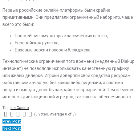
Первые российские онлайн-платформы были крайне
примитивными. Они предлагали ограниченный набор игр, чаще
всего это были:
Простейшие эмуляторы классических слотов;
Европейская рулетка;
Базовые версии покера и блэкджека.
Технологические ограничения того времени (медленный Dial-up
интернет) не позволяли использовать качественную графику
или живых дилеров. Игроки доверяли свои средства ресурсам,
работавшим зачастую без каких-либо лицензий, а система
ввода и вывода денег была крайне непрозрачной. Тем не менее,
интерес к дистанционной игре рос, так как она обеспечивала а
Tag:
Iris Casino
(
0 votes
. Average
0
of 5)
1
2
3
4
5
Navegação
Prev Post
Next Post
de