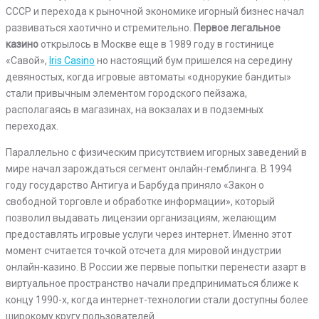
СССР и перехода к рыночной экономике игорный бизнес начал
развиваться хаотично и стремительно.
Первое легальное
казино
открылось в Москве еще в 1989 году в гостинице
«Савой»,
Iris Casino
но настоящий бум пришелся на середину
девяностых, когда игровые автоматы «однорукие бандиты»
стали привычным элементом городского пейзажа,
располагаясь в магазинах, на вокзалах и в подземных
переходах.
Параллельно с физическим присутствием игорных заведений в
мире начал зарождаться сегмент онлайн-гемблинга. В 1994
году государство Антигуа и Барбуда приняло «Закон о
свободной торговле и обработке информации», который
позволил выдавать лицензии организациям, желающим
предоставлять игровые услуги через интернет. Именно этот
момент считается точкой отсчета для мировой индустрии
онлайн-казино. В России же первые попытки перенести азарт в
виртуальное пространство начали предприниматься ближе к
концу 1990-х, когда интернет-технологии стали доступны более
широкому кругу пользователей.