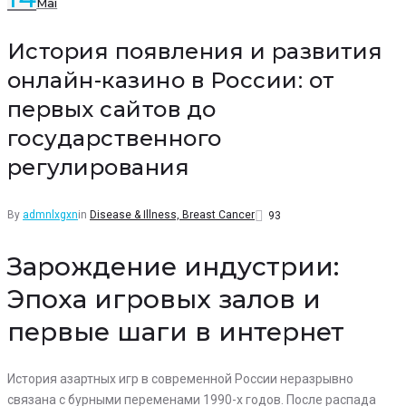
Mai
Facebook
Twitter
Google+
LinkedIn
Pinterest
История появления и развития
онлайн-казино в России: от
первых сайтов до
государственного
регулирования
By
admnlxgxn
in
Disease & Illness, Breast Cancer
93
Зарождение индустрии:
Эпоха игровых залов и
первые шаги в интернет
История азартных игр в современной России неразрывно
связана с бурными переменами 1990-х годов. После распада