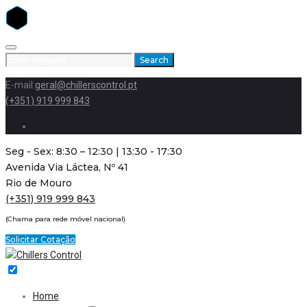
Skip
to
Search
Search
content
for:
E-mail:
geral@chillerscontrol.pt
(+351) 919 999 843
Facebook
Seg - Sex: 8:30 – 12:30 | 13:30 - 17:30
Avenida Via Láctea, Nº 41
Rio de Mouro
(+351) 919 999 843
(Chama para rede móvel nacional)
Solicitar Cotação
Home