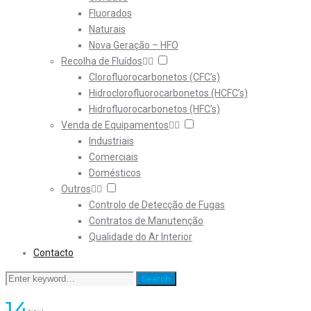
Fluorados
Naturais
Nova Geração – HFO
Recolha de Fluídos
Clorofluorocarbonetos (CFC’s)
Hidroclorofluorocarbonetos (HCFC’s)
Hidrofluorocarbonetos (HFC’s)
Venda de Equipamentos
Industriais
Comerciais
Domésticos
Outros
Controlo de Detecção de Fugas
Contratos de Manutenção
Qualidade do Ar Interior
Contacto
Search
Search
for:
14