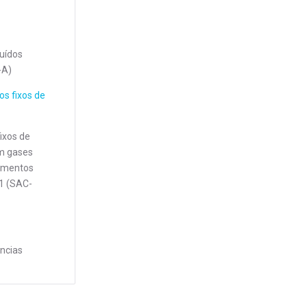
luídos
-A)
os fixos de
ixos de
am gases
lamentos
1 (SAC-
ncias