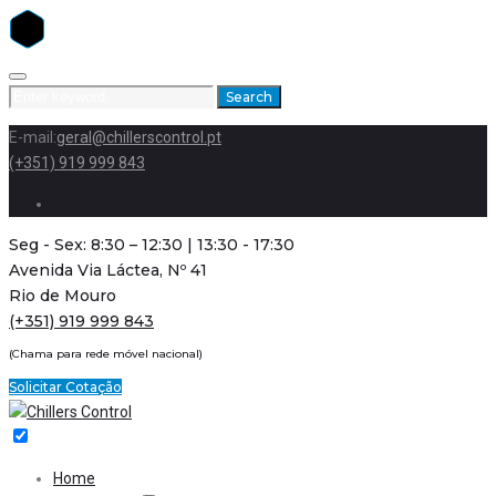
Skip
to
Search
Search
content
for:
E-mail:
geral@chillerscontrol.pt
(+351) 919 999 843
Facebook
Seg - Sex: 8:30 – 12:30 | 13:30 - 17:30
Avenida Via Láctea, Nº 41
Rio de Mouro
(+351) 919 999 843
(Chama para rede móvel nacional)
Solicitar Cotação
Home