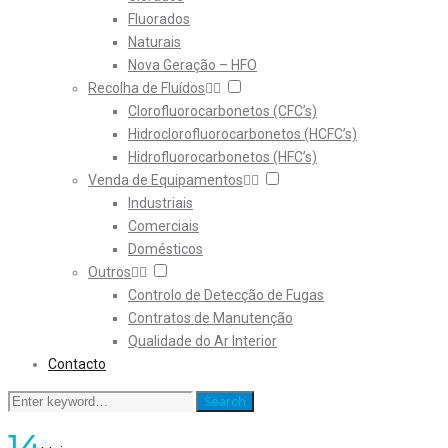
Fluorados
Naturais
Nova Geração – HFO
Recolha de Fluídos
Clorofluorocarbonetos (CFC’s)
Hidroclorofluorocarbonetos (HCFC’s)
Hidrofluorocarbonetos (HFC’s)
Venda de Equipamentos
Industriais
Comerciais
Domésticos
Outros
Controlo de Detecção de Fugas
Contratos de Manutenção
Qualidade do Ar Interior
Contacto
Search
Search
for:
14