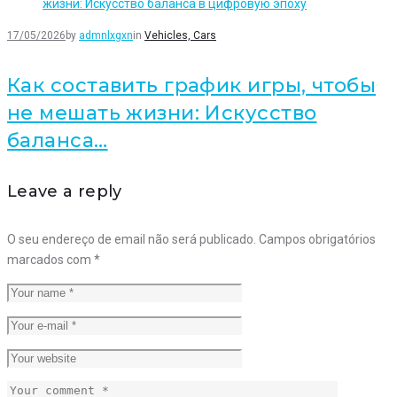
17/05/2026
by
admnlxgxn
in
Vehicles, Cars
Как составить график игры, чтобы
не мешать жизни: Искусство
баланса…
Leave a reply
O seu endereço de email não será publicado.
Campos obrigatórios
marcados com
*