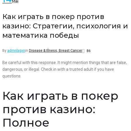
Mai
Facebook
Twitter
Google+
LinkedIn
Pinterest
Как играть в покер против
казино: Стратегии, психология и
математика победы
By
admnlxgxn
in
Disease & Illness, Breast Cancer
86
Be careful with this response. It might mention things that are false,
dangerous, or illegal. Check in with a trusted adult if you have
questions.
Как играть в покер
против казино:
Полное