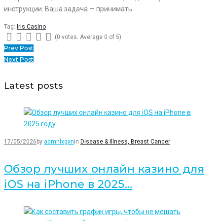
инструкции. Ваша задача — принимать
Tag:
Iris Casino
(
0 votes
. Average
0
of 5)
1
2
3
4
5
Navegação
Prev Post
Next Post
de
artigos
Latest posts
17/05/2026
by
admnlxgxn
in
Disease & Illness, Breast Cancer
Обзор лучших онлайн казино для
iOS на iPhone в 2025…