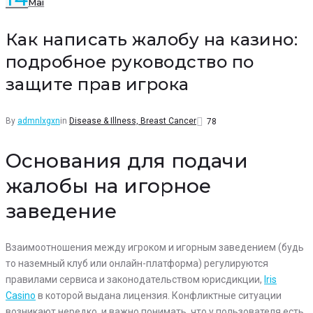
Mai
Facebook
Twitter
Google+
LinkedIn
Pinterest
Как написать жалобу на казино:
подробное руководство по
защите прав игрока
By
admnlxgxn
in
Disease & Illness, Breast Cancer
78
Основания для подачи
жалобы на игорное
заведение
Взаимоотношения между игроком и игорным заведением (будь
то наземный клуб или онлайн-платформа) регулируются
правилами сервиса и законодательством юрисдикции,
Iris
Casino
в которой выдана лицензия. Конфликтные ситуации
возникают нередко, и важно понимать, что у пользователя есть