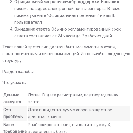
Официальный запрос в службу поддержки.
Напишите
письмо на адрес электронной почты саппорта. В теме
письма укажите "Официальная претензия" и ваш ID
пользователя.
Ожидание ответа.
Обычно регламентированный срок
ответа составляет от 24 часов до 7 рабочих дней.
Текст вашей претензии должен быть максимально сухим,
фактологическим и лишенным эмоций. Используйте следующую
структуру:
Раздел жалобы
Что указать
Данные
Логин, ID, дата регистрации, подтвержденная
аккаунта
почта.
Суть
Дата инцидента, сумма спора, конкретное
проблемы
действие казино.
Ваше
Разблокировать счет, выплатить сумму X,
требование
восстановить бонус.