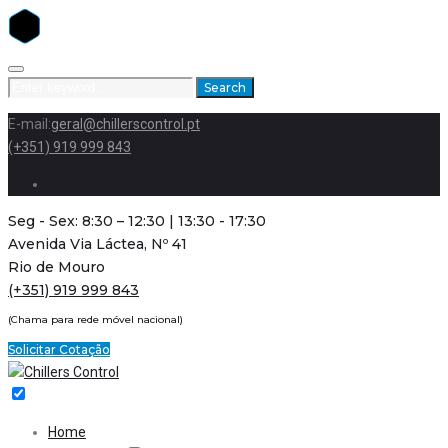
Skip
to
Search
Search
content
for:
E-mail:
geral@chillerscontrol.pt
(+351) 919 999 843
Facebook
Seg - Sex: 8:30 – 12:30 | 13:30 - 17:30
Avenida Via Láctea, Nº 41
Rio de Mouro
(+351) 919 999 843
(Chama para rede móvel nacional)
Solicitar Cotação
Home