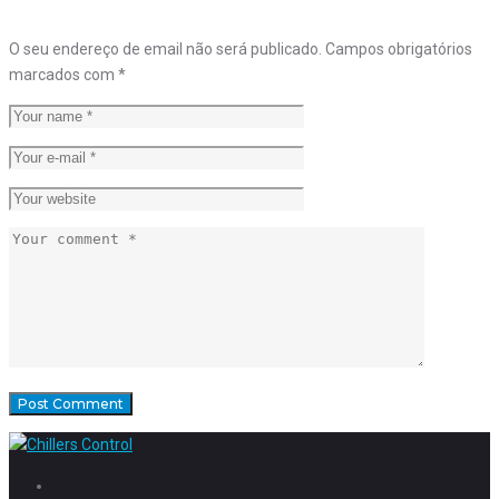
O seu endereço de email não será publicado.
Campos obrigatórios
marcados com
*
Facebook