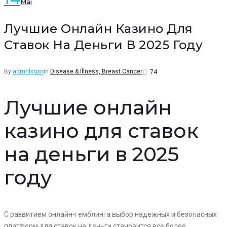
Mai
Facebook
Twitter
Google+
LinkedIn
Pinterest
Лучшие Онлайн Казино Для
Ставок На Деньги В 2025 Году
By
admnlxgxn
in
Disease & Illness, Breast Cancer
74
Лучшие онлайн
казино для ставок
на деньги в 2025
году
С развитием онлайн-гемблинга выбор надежных и безопасных
платформ для ставок на деньги становится все более