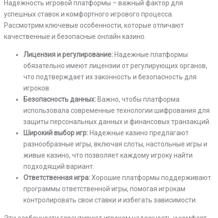
Надежность игровой платформы – важный фактор для
успешных ставок и комфортного игрового процесса.
Рассмотрим ключевые особенности, которые отличают
качественные и безопасные онлайн казино.
Лицензия и регулирование:
Надежные платформы
обязательно имеют лицензии от регулирующих органов,
что подтверждает их законность и безопасность для
игроков.
Безопасность данных:
Важно, чтобы платформа
использовала современные технологии шифрования для
защиты персональных данных и финансовых транзакций.
Широкий выбор игр:
Надежные казино предлагают
разнообразные игры, включая слоты, настольные игры и
живые казино, что позволяет каждому игроку найти
подходящий вариант.
Ответственная игра:
Хорошие платформы поддерживают
программы ответственной игры, помогая игрокам
контролировать свои ставки и избегать зависимости.
Эти особенности гарантируют игрокам надежность и комфорт