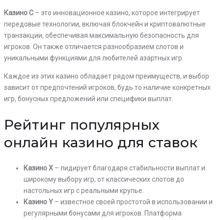
Казино C
– это инновационное казино, которое интегрирует
передовые технологии, включая блокчейн и криптовалютные
транзакции, обеспечивая максимальную безопасность для
игроков. Он также отличается разнообразием слотов и
уникальными функциями для любителей азартных игр.
Каждое из этих казино обладает рядом преимуществ, и выбор
зависит от предпочтений игроков, будь то наличие конкретных
игр, бонусных предложений или специфики выплат.
Рейтинг популярных
онлайн казино для ставок
Казино X
– лидирует благодаря стабильности выплат и
широкому выбору игр, от классических слотов до
настольных игр с реальными крупье.
Казино Y
– известное своей простотой в использовании и
регулярными бонусами для игроков. Платформа