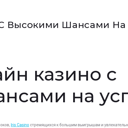
С Высокими Шансами На 
йн казино с
нсами на усп
роков,
Iris Casino
стремящихся к большим выигрышам и увлекательно