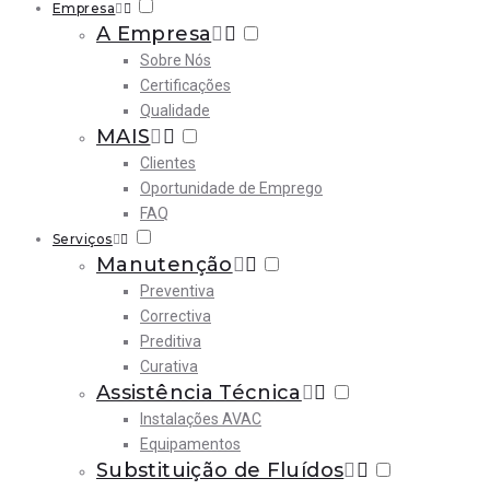
Empresa
A Empresa
Sobre Nós
Certificações
Qualidade
MAIS
Clientes
Oportunidade de Emprego
FAQ
Serviços
Manutenção
Preventiva
Correctiva
Preditiva
Curativa
Assistência Técnica
Instalações AVAC
Equipamentos
Substituição de Fluídos