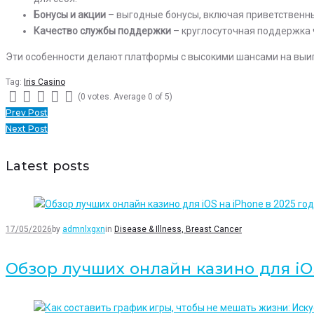
Бонусы и акции
– выгодные бонусы, включая приветственны
Качество службы поддержки
– круглосуточная поддержка 
Эти особенности делают платформы с высокими шансами на выиг
Tag:
Iris Casino
(
0 votes
. Average
0
of 5)
1
2
3
4
5
Navegação
Prev Post
Next Post
de
Latest posts
artigos
17/05/2026
by
admnlxgxn
in
Disease & Illness, Breast Cancer
Обзор лучших онлайн казино для iOS