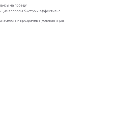
ансы на победу.
ющие вопросы быстро и эффективно.
пасность и прозрачные условия игры.