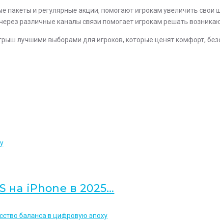
е пакеты и регулярные акции, помогают игрокам увеличить свои ш
через различные каналы связи помогает игрокам решать возника
рыш лучшими выборами для игроков, которые ценят комфорт, безо
 на iPhone в 2025…