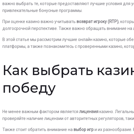
важно выбрать те, которые предоставляют лучшие условия для 
привлекательные бонусные программы.
При оценке казино важно учитывать
возврат игроку (RTP)
, котор
долгосрочной перспективе. Также важно обращать внимание на
В этой статье мы рассмотрим лучшие онлайн казино, которые обе
платформы, а также познакомитесь с проверенными казино, кото
Как выбрать кази
победу
Не менее важным фактором является
лицензия
казино. Легальны
проверяйте наличие лицензии от авторитетных регуляторов, таки
Также стоит обратить внимание на
выбор игр
и их разнообразие.