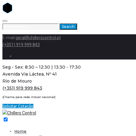
Skip
to
Search
Search
content
for:
E-mail:
geral@chillerscontrol.pt
(+351) 919 999 843
Facebook
Seg - Sex: 8:30 – 12:30 | 13:30 - 17:30
Avenida Via Láctea, Nº 41
Rio de Mouro
(+351) 919 999 843
(Chama para rede móvel nacional)
Solicitar Cotação
Home