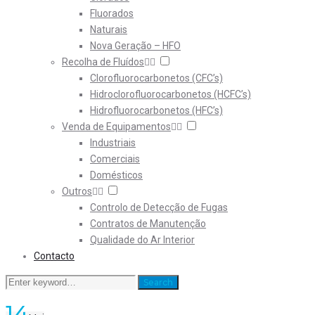
Fluorados
Naturais
Nova Geração – HFO
Recolha de Fluídos
Clorofluorocarbonetos (CFC’s)
Hidroclorofluorocarbonetos (HCFC’s)
Hidrofluorocarbonetos (HFC’s)
Venda de Equipamentos
Industriais
Comerciais
Domésticos
Outros
Controlo de Detecção de Fugas
Contratos de Manutenção
Qualidade do Ar Interior
Contacto
Search
Search
for:
14