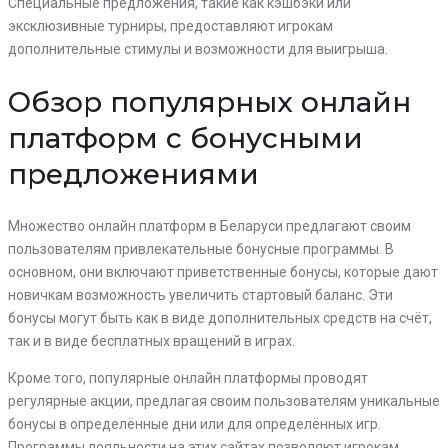
Специальные предложения, такие как кэшбэки или
эксклюзивные турниры, предоставляют игрокам
дополнительные стимулы и возможности для выигрыша.
Обзор популярных онлайн
платформ с бонусными
предложениями
Множество онлайн платформ в Беларуси предлагают своим
пользователям привлекательные бонусные программы. В
основном, они включают приветственные бонусы, которые дают
новичкам возможность увеличить стартовый баланс. Эти
бонусы могут быть как в виде дополнительных средств на счёт,
так и в виде бесплатных вращений в играх.
Кроме того, популярные онлайн платформы проводят
регулярные акции, предлагая своим пользователям уникальные
бонусы в определённые дни или для определённых игр.
Программы лояльности на этих сайтах позволяют игрокам