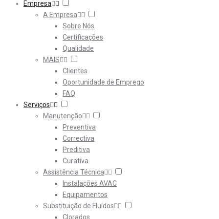
Empresa
A Empresa
Sobre Nós
Certificações
Qualidade
MAIS
Clientes
Oportunidade de Emprego
FAQ
Serviços
Manutenção
Preventiva
Correctiva
Preditiva
Curativa
Assistência Técnica
Instalações AVAC
Equipamentos
Substituição de Fluídos
Clorados