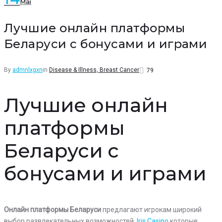
Mai
Facebook
Twitter
Google+
LinkedIn
Pinterest
Лучшие онлайн платформы
Беларуси с бонусами и играми
By
admnlxgxn
in
Disease & Illness, Breast Cancer
79
Лучшие онлайн
платформы
Беларуси с
бонусами и играми
Онлайн платформы Беларуси
предлагают игрокам широкий
выбор развлекательных возможностей,
Iris Casino
которые