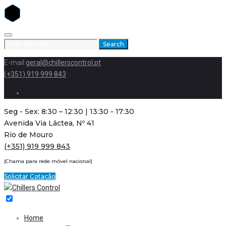
Skip
to
Search
Search
content
for:
E-mail:
geral@chillerscontrol.pt
(+351) 919 999 843
Facebook
Seg - Sex: 8:30 – 12:30 | 13:30 - 17:30
Avenida Via Láctea, Nº 41
Rio de Mouro
(+351) 919 999 843
(Chama para rede móvel nacional)
Solicitar Cotação
Home