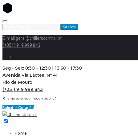
Skip
to
Search
Search
content
for:
E-mail:
geral@chillerscontrol.pt
(+351) 919 999 843
Facebook
Seg - Sex: 8:30 – 12:30 | 13:30 - 17:30
Avenida Via Láctea, Nº 41
Rio de Mouro
(+351) 919 999 843
(Chama para rede móvel nacional)
Solicitar Cotação
Home