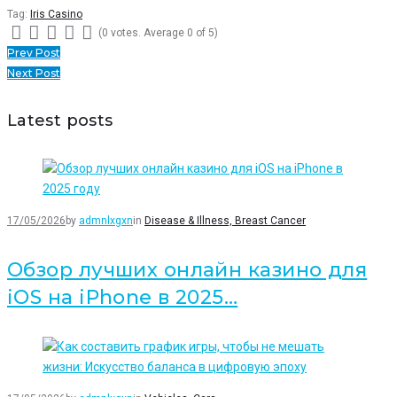
Tag:
Iris Casino
(
0 votes
. Average
0
of 5)
1
2
3
4
5
Navegação
Prev Post
Next Post
de
artigos
Latest posts
17/05/2026
by
admnlxgxn
in
Disease & Illness, Breast Cancer
Обзор лучших онлайн казино для
iOS на iPhone в 2025…