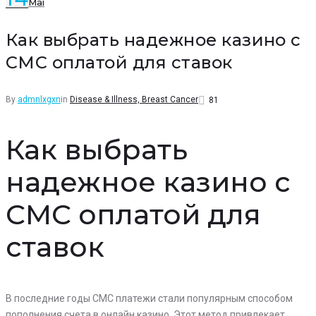
Mai
Facebook
Twitter
Google+
LinkedIn
Pinterest
Как выбрать надежное казино с
СМС оплатой для ставок
By
admnlxgxn
in
Disease & Illness, Breast Cancer
81
Как выбрать
надежное казино с
СМС оплатой для
ставок
В последние годы СМС платежи стали популярным способом
пополнения счета в онлайн казино. Этот метод привлекает