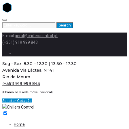
Skip
to
Search
Search
content
for:
E-mail:
geral@chillerscontrol.pt
(+351) 919 999 843
Facebook
Seg - Sex: 8:30 – 12:30 | 13:30 - 17:30
Avenida Via Láctea, Nº 41
Rio de Mouro
(+351) 919 999 843
(Chama para rede móvel nacional)
Solicitar Cotação
Home