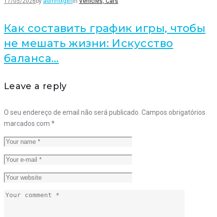
17/05/2026
by
admnlxgxn
in
Vehicles, Cars
Как составить график игры, чтобы
не мешать жизни: Искусство
баланса…
Leave a reply
O seu endereço de email não será publicado.
Campos obrigatórios
marcados com
*