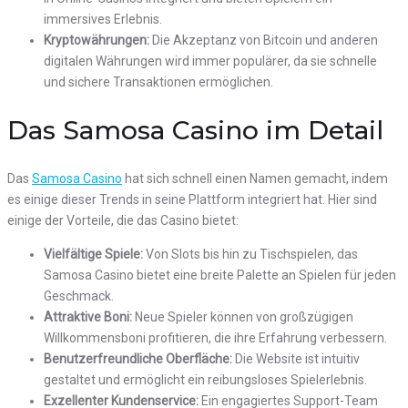
immersives Erlebnis.
Kryptowährungen:
Die Akzeptanz von Bitcoin und anderen
digitalen Währungen wird immer populärer, da sie schnelle
und sichere Transaktionen ermöglichen.
Das Samosa Casino im Detail
Das
Samosa Casino
hat sich schnell einen Namen gemacht, indem
es einige dieser Trends in seine Plattform integriert hat. Hier sind
einige der Vorteile, die das Casino bietet:
Vielfältige Spiele:
Von Slots bis hin zu Tischspielen, das
Samosa Casino bietet eine breite Palette an Spielen für jeden
Geschmack.
Attraktive Boni:
Neue Spieler können von großzügigen
Willkommensboni profitieren, die ihre Erfahrung verbessern.
Benutzerfreundliche Oberfläche:
Die Website ist intuitiv
gestaltet und ermöglicht ein reibungsloses Spielerlebnis.
Exzellenter Kundenservice:
Ein engagiertes Support-Team