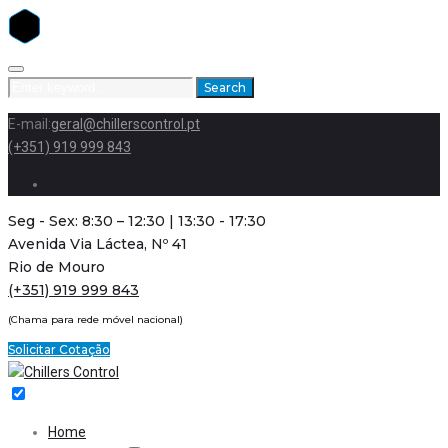
Skip
to
Search
Search
content
for:
E-mail:
geral@chillerscontrol.pt
(+351) 919 999 843
Facebook
Seg - Sex: 8:30 – 12:30 | 13:30 - 17:30
Avenida Via Láctea, Nº 41
Rio de Mouro
(+351) 919 999 843
(Chama para rede móvel nacional)
Solicitar Cotação
Home