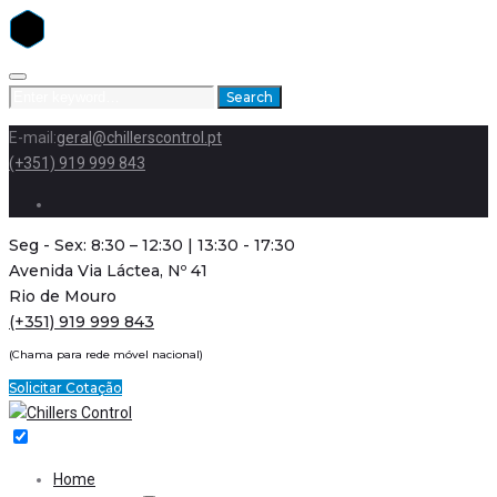
Skip
to
Search
Search
content
for:
E-mail:
geral@chillerscontrol.pt
(+351) 919 999 843
Facebook
Seg - Sex: 8:30 – 12:30 | 13:30 - 17:30
Avenida Via Láctea, Nº 41
Rio de Mouro
(+351) 919 999 843
(Chama para rede móvel nacional)
Solicitar Cotação
Home