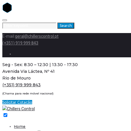
Skip
to
Search
Search
content
for:
E-mail:
geral@chillerscontrol.pt
(+351) 919 999 843
Facebook
Seg - Sex: 8:30 – 12:30 | 13:30 - 17:30
Avenida Via Láctea, Nº 41
Rio de Mouro
(+351) 919 999 843
(Chama para rede móvel nacional)
Solicitar Cotação
Home