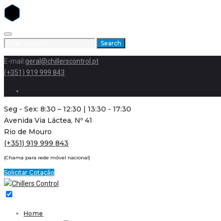
Skip
to
Search
Search
content
for:
E-mail:
geral@chillerscontrol.pt
(+351) 919 999 843
Facebook
Seg - Sex: 8:30 – 12:30 | 13:30 - 17:30
Avenida Via Láctea, Nº 41
Rio de Mouro
(+351) 919 999 843
(Chama para rede móvel nacional)
Solicitar Cotação
Home