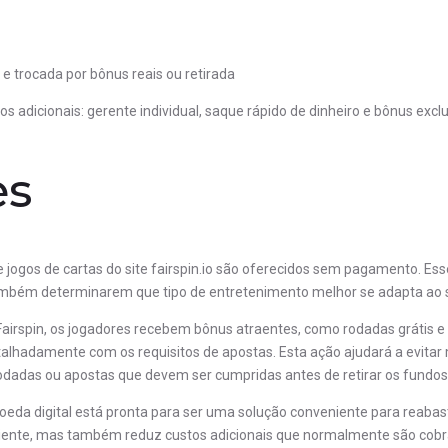
 e trocada por bônus reais ou retirada
 adicionais: gerente individual, saque rápido de dinheiro e bônus exclu
es
 e jogos de cartas do site fairspin.io são oferecidos sem pagamento. Es
mbém determinarem que tipo de entretenimento melhor se adapta ao seu
irspin, os jogadores recebem bônus atraentes, como rodadas grátis e fu
etalhadamente com os requisitos de apostas. Esta ação ajudará a evitar
adas ou apostas que devem ser cumpridas antes de retirar os fundos
a digital está pronta para ser uma solução conveniente para reabaste
veniente, mas também reduz custos adicionais que normalmente são co