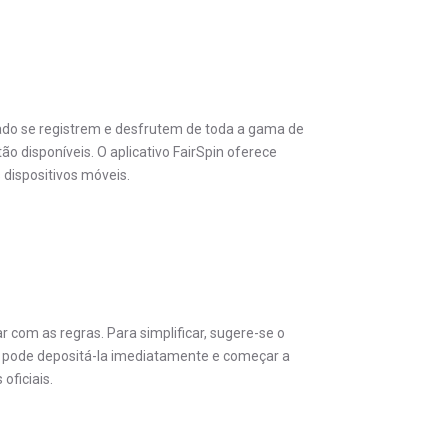
tado se registrem e desfrutem de toda a gama de
o disponíveis. O aplicativo FairSpin oferece
 dispositivos móveis.
 com as regras. Para simplificar, sugere-se o
 pode depositá-la imediatamente e começar a
oficiais.