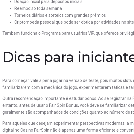
Doação inicial para depósitos iniciais
Reembolso toda semana
Torneios diários e sorteios com grandes prêmios
Criptomoeda pessoal que pode ser obtida por atividades no site
Também funciona o Programa para usuários VIP, que oferece privilégios
Dicas para iniciant
Para começar, vale a pena jogar na versão de teste, pois muitos slots
familiarizarem com a mecânica do jogo, experimentarem táticas e ta
Outra recomendação importante é estudar bônus. Ao se registrar na Fa
entanto, antes de usar o Fair Spin Bonus, você deve se familiarizar d
geralmente são acompanhados de condições quanto ao número de rod
Para aqueles que desejam experimentar perspectivas modernas, a moed
digital no Casino FairSpin não é apenas uma forma eficiente e con