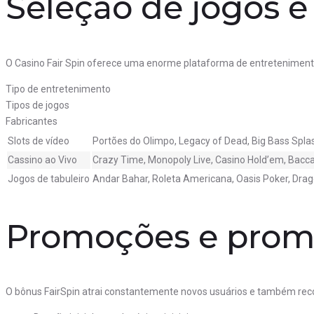
Seleção de jogos e
O Casino Fair Spin oferece uma enorme plataforma de entretenimento
Tipo de entretenimento
Tipos de jogos
Fabricantes
Slots de vídeo
Portões do Olimpo, Legacy of Dead, Big Bass Spla
Cassino ao Vivo
Crazy Time, Monopoly Live, Casino Hold’em, Bacc
Jogos de tabuleiro
Andar Bahar, Roleta Americana, Oasis Poker, Drag
Promoções e prom
O bônus FairSpin atrai constantemente novos usuários e também recom