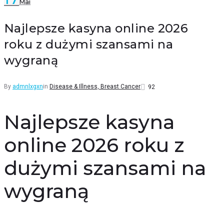
Mai
Facebook
Twitter
Google+
LinkedIn
Pinterest
Najlepsze kasyna online 2026
roku z dużymi szansami na
wygraną
By
admnlxgxn
in
Disease & Illness, Breast Cancer
92
Najlepsze kasyna
online 2026 roku z
dużymi szansami na
wygraną