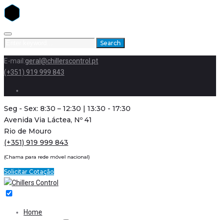
Skip
to
Search
Search
content
for:
E-mail:
geral@chillerscontrol.pt
(+351) 919 999 843
Facebook
Seg - Sex: 8:30 – 12:30 | 13:30 - 17:30
Avenida Via Láctea, Nº 41
Rio de Mouro
(+351) 919 999 843
(Chama para rede móvel nacional)
Solicitar Cotação
Home