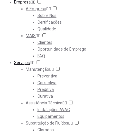
Empresa
A Empresa
Sobre Nós
Certificações
Qualidade
MAIS
Clientes
Oportunidade de Emprego
FAQ
Serviços
Manutenção
Preventiva
Correctiva
Preditiva
Curativa
Assistência Técnica
Instalações AVAC
Equipamentos
Substituição de Fluídos
Clorados