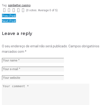
Tag:
spinbetter casino
(
0 votes
. Average
0
of 5)
1
2
3
4
5
Navegação
Prev Post
Next Post
de
artigos
Leave a reply
O seu endereço de email não será publicado.
Campos obrigatórios
marcados com
*