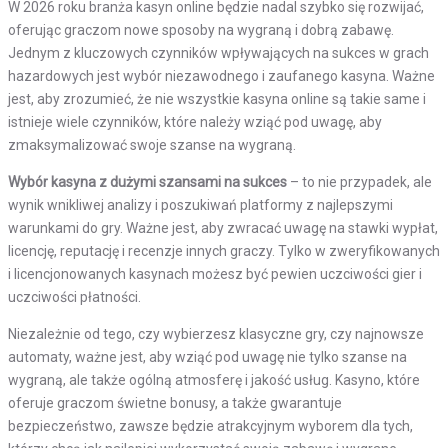
W 2026 roku branża kasyn online będzie nadal szybko się rozwijać,
oferując graczom nowe sposoby na wygraną i dobrą zabawę.
Jednym z kluczowych czynników wpływających na sukces w grach
hazardowych jest wybór niezawodnego i zaufanego kasyna. Ważne
jest, aby zrozumieć, że nie wszystkie kasyna online są takie same i
istnieje wiele czynników, które należy wziąć pod uwagę, aby
zmaksymalizować swoje szanse na wygraną.
Wybór kasyna z dużymi szansami na sukces
– to nie przypadek, ale
wynik wnikliwej analizy i poszukiwań platformy z najlepszymi
warunkami do gry. Ważne jest, aby zwracać uwagę na stawki wypłat,
licencję, reputację i recenzje innych graczy. Tylko w zweryfikowanych
i licencjonowanych kasynach możesz być pewien uczciwości gier i
uczciwości płatności.
Niezależnie od tego, czy wybierzesz klasyczne gry, czy najnowsze
automaty, ważne jest, aby wziąć pod uwagę nie tylko szanse na
wygraną, ale także ogólną atmosferę i jakość usług. Kasyno, które
oferuje graczom świetne bonusy, a także gwarantuje
bezpieczeństwo, zawsze będzie atrakcyjnym wyborem dla tych,