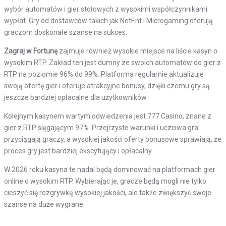
wybór automatów i gier stołowych z wysokimi współczynnikami
wypłat. Gry od dostawców takich jak NetEnt i Microgaming oferują
graczom doskonałe szanse na sukces.
Zagraj w Fortunę
zajmuje również wysokie miejsce na liście kasyn o
wysokim RTP. Zakład ten jest dumny ze swoich automatów do gier z
RTP na poziomie 96% do 99%. Platforma regularnie aktualizuje
swoją ofertę gier i oferuje atrakcyjne bonusy, dzięki czemu gry są
jeszcze bardziej opłacalne dla użytkowników.
Kolejnym kasynem wartym odwiedzenia jest 777 Casino, znane z
gier z RTP sięgającym 97%. Przejrzyste warunki i uczciwa gra
przyciągają graczy, a wysokiej jakości oferty bonusowe sprawiają, że
proces gry jest bardziej ekscytujący i opłacalny.
W 2026 roku kasyna te nadal będą dominować na platformach gier
online o wysokim RTP. Wybierając je, gracze będą mogli nie tylko
cieszyć się rozgrywką wysokiej jakości, ale także zwiększyć swoje
szanse na duże wygrane.