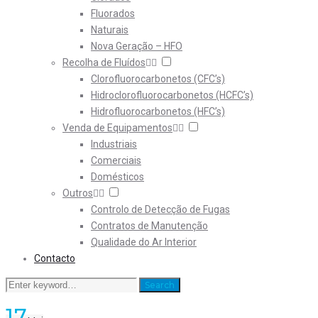
Fluorados
Naturais
Nova Geração – HFO
Recolha de Fluídos
Clorofluorocarbonetos (CFC’s)
Hidroclorofluorocarbonetos (HCFC’s)
Hidrofluorocarbonetos (HFC’s)
Venda de Equipamentos
Industriais
Comerciais
Domésticos
Outros
Controlo de Detecção de Fugas
Contratos de Manutenção
Qualidade do Ar Interior
Contacto
Search
Search
for:
17