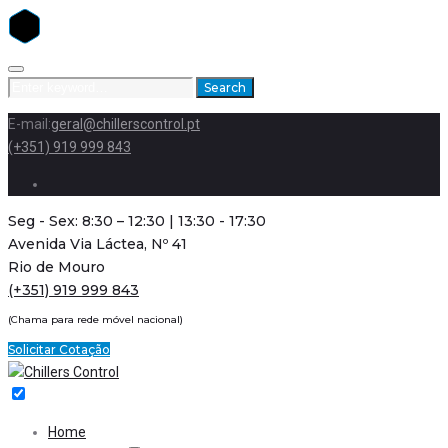
Skip
to
Search
Search
content
for:
E-mail:
geral@chillerscontrol.pt
(+351) 919 999 843
Facebook
Seg - Sex: 8:30 – 12:30 | 13:30 - 17:30
Avenida Via Láctea, Nº 41
Rio de Mouro
(+351) 919 999 843
(Chama para rede móvel nacional)
Solicitar Cotação
Home