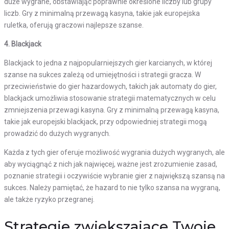
duże wygrane, obstawiając poprawnie określone liczby lub grupy
liczb. Gry z minimalną przewagą kasyna, takie jak europejska
ruletka, oferują graczowi najlepsze szanse.
4. Blackjack
Blackjack to jedna z najpopularniejszych gier karcianych, w której
szanse na sukces zależą od umiejętności i strategii gracza. W
przeciwieństwie do gier hazardowych, takich jak automaty do gier,
blackjack umożliwia stosowanie strategii matematycznych w celu
zmniejszenia przewagi kasyna. Gry z minimalną przewagą kasyna,
takie jak europejski blackjack, przy odpowiedniej strategii mogą
prowadzić do dużych wygranych.
Każda z tych gier oferuje możliwość wygrania dużych wygranych, ale
aby wyciągnąć z nich jak najwięcej, ważne jest zrozumienie zasad,
poznanie strategii i oczywiście wybranie gier z największą szansą na
sukces. Należy pamiętać, że hazard to nie tylko szansa na wygraną,
ale także ryzyko przegranej.
Strategie zwiększające Twoje