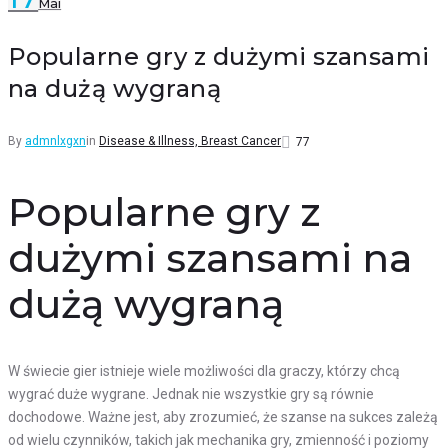
Mai
Facebook
Twitter
Google+
LinkedIn
Pinterest
Popularne gry z dużymi szansami
na dużą wygraną
By
admnlxgxn
in
Disease & Illness, Breast Cancer
77
Popularne gry z
dużymi szansami na
dużą wygraną
W świecie gier istnieje wiele możliwości dla graczy, którzy chcą
wygrać duże wygrane. Jednak nie wszystkie gry są równie
dochodowe. Ważne jest, aby zrozumieć, że szanse na sukces zależą
od wielu czynników, takich jak mechanika gry, zmienność i poziomy