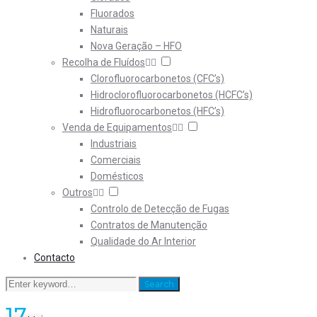
Fluorados
Naturais
Nova Geração – HFO
Recolha de Fluídos
Clorofluorocarbonetos (CFC’s)
Hidroclorofluorocarbonetos (HCFC’s)
Hidrofluorocarbonetos (HFC’s)
Venda de Equipamentos
Industriais
Comerciais
Domésticos
Outros
Controlo de Detecção de Fugas
Contratos de Manutenção
Qualidade do Ar Interior
Contacto
Search
Search
for:
17