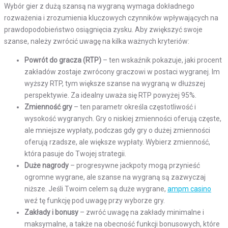
Wybór gier z dużą szansą na wygraną wymaga dokładnego
rozważenia i zrozumienia kluczowych czynników wpływających na
prawdopodobieństwo osiągnięcia zysku. Aby zwiększyć swoje
szanse, należy zwrócić uwagę na kilka ważnych kryteriów:
Powrót do gracza (RTP)
– ten wskaźnik pokazuje, jaki procent
zakładów zostaje zwrócony graczowi w postaci wygranej. Im
wyższy RTP, tym większe szanse na wygraną w dłuższej
perspektywie. Za idealny uważa się RTP powyżej 95%.
Zmienność gry
– ten parametr określa częstotliwość i
wysokość wygranych. Gry o niskiej zmienności oferują częste,
ale mniejsze wypłaty, podczas gdy gry o dużej zmienności
oferują rzadsze, ale większe wypłaty. Wybierz zmienność,
która pasuje do Twojej strategii.
Duże nagrody
– progresywne jackpoty mogą przynieść
ogromne wygrane, ale szanse na wygraną są zazwyczaj
niższe. Jeśli Twoim celem są duże wygrane,
ampm casino
weź tę funkcję pod uwagę przy wyborze gry.
Zakłady i bonusy
– zwróć uwagę na zakłady minimalne i
maksymalne, a także na obecność funkcji bonusowych, które