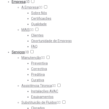
Empresa
A Empresa
Sobre Nós
Certificações
Qualidade
MAIS
Clientes
Oportunidade de Emprego
FAQ
Serviços
Manutenção
Preventiva
Correctiva
Preditiva
Curativa
Assistência Técnica
Instalações AVAC
Equipamentos
Substituição de Fluídos
Clorados