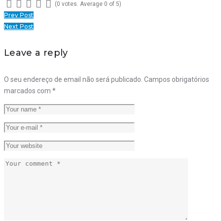
(
0 votes
. Average
0
of 5)
1
2
3
4
5
Navegação
Prev Post
Next Post
de
artigos
Leave a reply
O seu endereço de email não será publicado.
Campos obrigatórios
marcados com
*